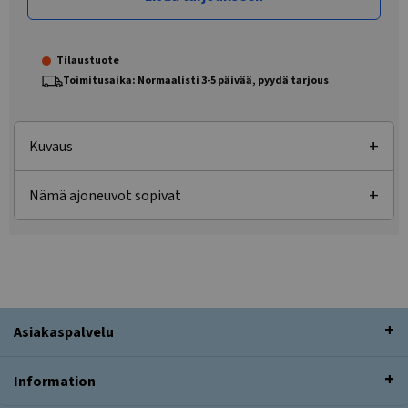
Tilaustuote
Toimitusaika: Normaalisti 3-5 päivää, pyydä tarjous
Kuvaus
Nämä ajoneuvot sopivat
Asiakaspalvelu
Information