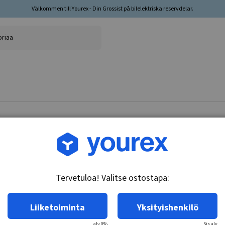
Välkommen till Yourex - Din Grossist på bilelektriska reservdelar.
Tuotenro.: 85-290-1807T
Akku Testi - Tarkastus
Tervetuloa! Valitse ostostapa:
Tekniset tiedot:
Liiketoiminta
Yksityishenkilö
€0,00
sis. alv
alv 0%
Sis.alv