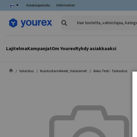
Asiakaspalvelu
Information
Hae
tuotetta,
valmistajaa,
kategoriaa
Lajitelma
Kampanjat
Om Yourex
Ryhdy asiakkaaksi
Valaistus
Kulutustarvikkeet, Valaisimet
Akku Testi - Tarkastus