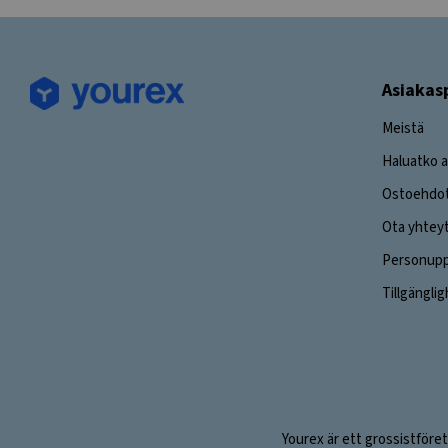
Asiakas
Meistä
Haluatko a
Ostoehdo
Ota yhtey
Personuppg
Tillgängli
Yourex är ett grossistföret