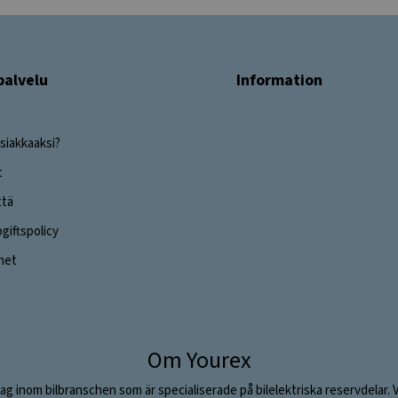
palvelu
Information
siakkaaksi?
t
ttä
iftspolicy
ghet
Om Yourex
ag inom bilbranschen som är specialiserade på bilelektriska reservdelar. 