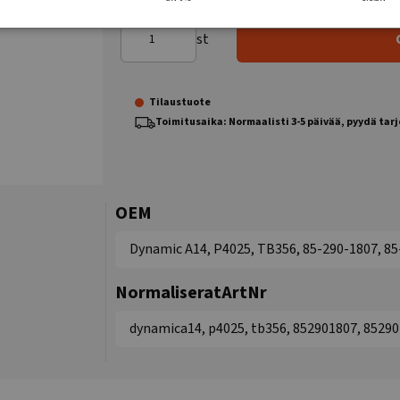
st
Tilaustuote
Toimitusaika: Normaalisti 3-5 päivää, pyydä tar
OEM
Dynamic A14, P4025, TB356, 85-290-1807, 8
NormaliseratArtNr
dynamica14, p4025, tb356, 852901807, 8529