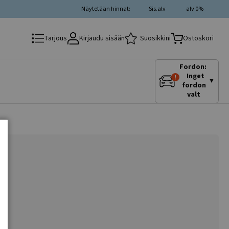
Näytetään hinnat:
Sis.alv
alv 0%
Kirjaudu sisään
Suosikkini
Tarjous
Ostoskori
Fordon:
Inget
▼
fordon
valt