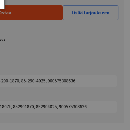
Ostaa
Lisää tarjoukseen
jous
5-290-1870, 85-290-4025, 900575308636
01807t, 852901870, 852904025, 900575308636