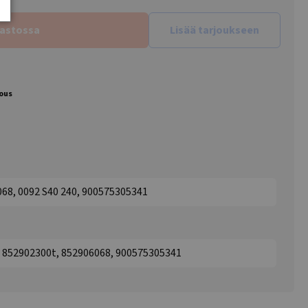
rastossa
Lisää tarjoukseen
jous
068, 0092 S40 240, 900575305341
, 852902300t, 852906068, 900575305341