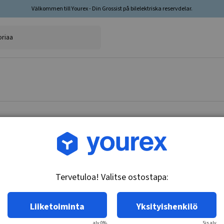
Välkommen till Yourex - Din Grossist på bilelektriska reservdelar.
Tuotenro.: 85-290-2300T
Akku Testi - Tarkastus
Tervetuloa! Valitse ostostapa:
Tekniset tiedot:
Liiketoiminta
Yksityishenkilö
€0,00
sis. alv
alv 0%
Sis.alv