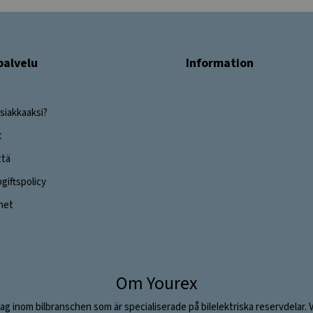
palvelu
Information
siakkaaksi?
t
ttä
iftspolicy
ghet
Om Yourex
ag inom bilbranschen som är specialiserade på bilelektriska reservdelar. 