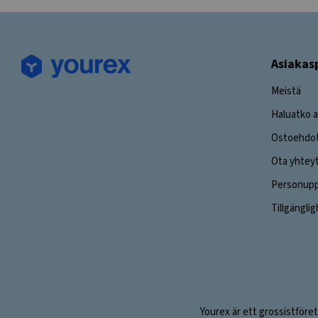
Asiakas
Meistä
Haluatko a
Ostoehdo
Ota yhtey
Personuppg
Tillgängli
Yourex är ett grossistföret