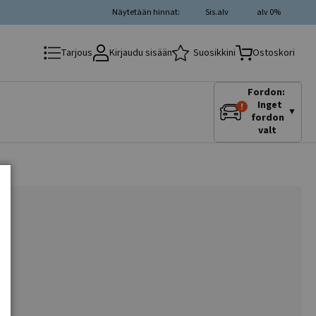
Näytetään hinnat:
Sis.alv
alv 0%
Kirjaudu sisään
Suosikkini
Tarjous
Ostoskori
Fordon:
Inget
▼
fordon
valt