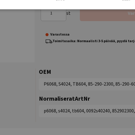
st
Va
Varastossa
Toimitusaika: Normaalisti 3-5 päivää, pyydä tar
OEM
P6068, S4024, TB604, 85-290-2300, 85-290-6
NormaliseratArtNr
p6068, s4024, tb604, 0092s40240, 852902300