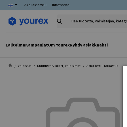
Asiakaspalvelu
Information
Hae
tuotetta,
valmistajaa,
kategoriaa
Lajitelma
Kampanjat
Om Yourex
Ryhdy asiakkaaksi
Valaistus
Kulutustarvikkeet, Valaisimet
Akku Testi - Tarkastus