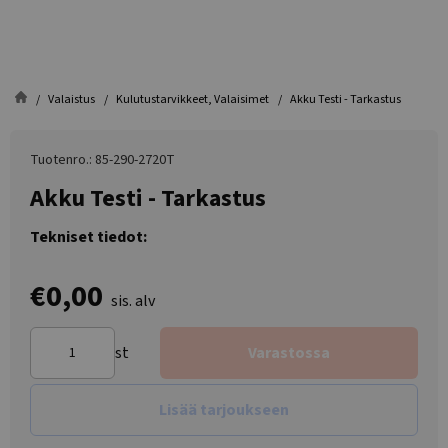
Valaistus
Kulutustarvikkeet, Valaisimet
Akku Testi - Tarkastus
Tuotenro.: 85-290-2720T
Akku Testi - Tarkastus
Tekniset tiedot:
€0,00
sis. alv
st
Varastossa
Lisää tarjoukseen