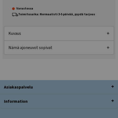
Varastossa
Toimitusaika: Normaalisti 3-5 päivää, pyydä tarjous
Kuvaus
Nämä ajoneuvot sopivat
Asiakaspalvelu
Information