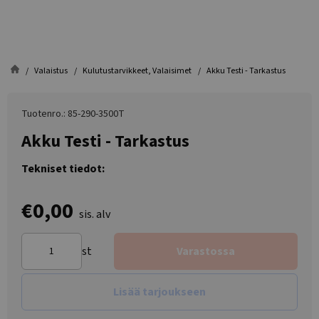
Valaistus
Kulutustarvikkeet, Valaisimet
Akku Testi - Tarkastus
Tuotenro.: 85-290-3500T
Akku Testi - Tarkastus
Tekniset tiedot:
€0,00
sis. alv
st
Varastossa
Lisää tarjoukseen