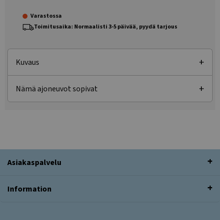
Varastossa
Toimitusaika: Normaalisti 3-5 päivää, pyydä tarjous
Kuvaus
Nämä ajoneuvot sopivat
Asiakaspalvelu
Information