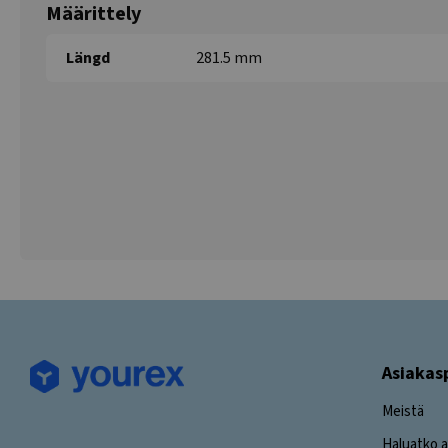
Määrittely
Längd
281.5 mm
Asiakas
Meistä
Haluatko a