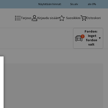
Näytetään hinnat:
Sis.alv
alv 0%
Kirjaudu sisään
Suosikkini
Tarjous
Ostoskori
Fordon:
Inget
▼
fordon
valt