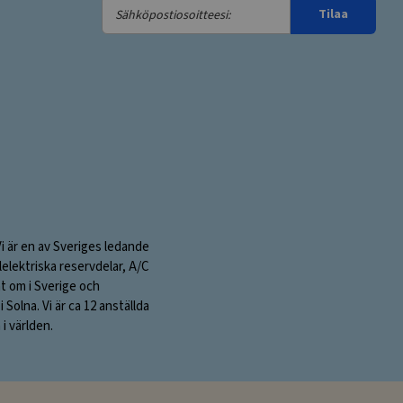
Sähköpostiosoitteesi:
Tilaa
Vi är en av Sveriges ledande
elektriska reservdelar, A/C
nt om i Sverige och
olna. Vi är ca 12 anställda
i världen.