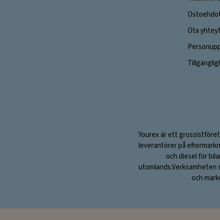
Ostoehdo
Ota yhtey
Personuppg
Tillgängli
Yourex är ett grossistföret
leverantörer på eftermarkn
och diesel för bil
utomlands.Verksamheten sta
och markn