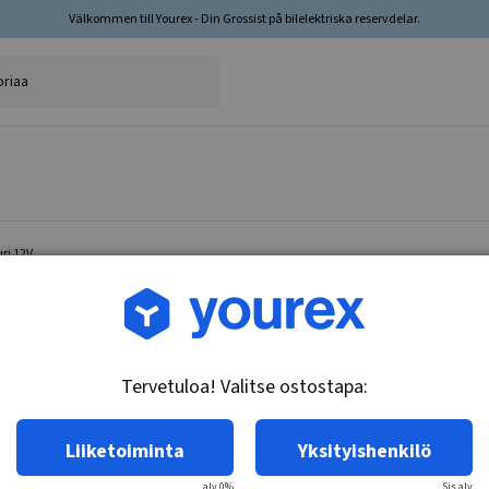
Välkommen till Yourex - Din Grossist på bilelektriska reservdelar.
ri 12V
Tuotenro.: DR-1940624
Ankkuri 12V
Tervetuloa! Valitse ostostapa:
Tekniset tiedot:
12V
Liiketoiminta
Yksityishenkilö
alv 0%
Sis.alv