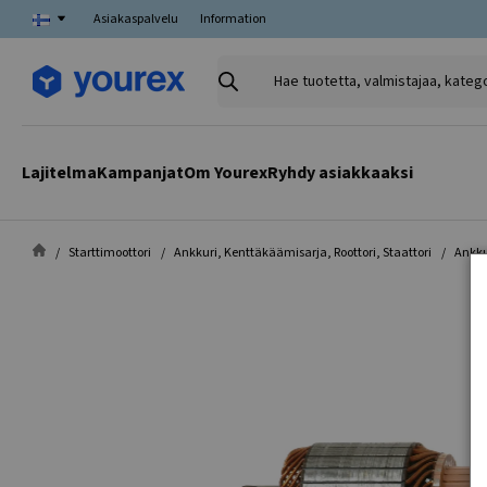
Asiakaspalvelu
Information
Hae
tuotetta,
valmistajaa,
kategoriaa
Lajitelma
Kampanjat
Om Yourex
Ryhdy asiakkaaksi
Starttimoottori
Ankkuri, Kenttäkäämisarja, Roottori, Staattori
Ankku