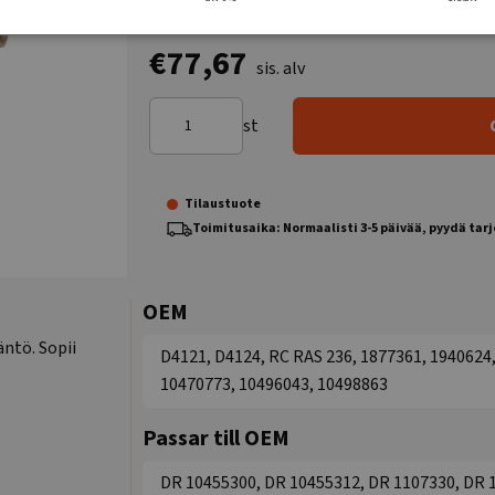
€77,67
sis. alv
st
Tilaustuote
Toimitusaika: Normaalisti 3-5 päivää, pyydä tar
OEM
ntö. Sopii
D4121, D4124, RC RAS 236, 1877361, 1940624,
10470773, 10496043, 10498863
Passar till OEM
DR 10455300, DR 10455312, DR 1107330, DR 