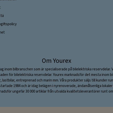
t
ttä
iftspolicy
ghet
Om Yourex
ag inom bilbranschen som är specialiserade på bilelektriska reservdelar. 
aden för bilelektriska reservdelar. Yourex marknadsför det mesta inom bil
ar, lastbilar, entreprenad och marin mm. Våra produkter säljs till kunder ru
rtade 1984 och är idag belägen i nyrenoverade, ändamålsenliga lokaler i S
adsför ungefär 30 000 artiklar från utvalda kvalitetsleverantörer runt om 