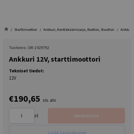
Starttimoottori
Ankkuri, Kenttäkäämisarja, Roottori, Staattori
Ankkuri 1
Tuotenro.: DR-1929792
Ankkuri 12V, starttimoottori
Tekniset tiedot:
12V
€190,65
sis. alv
st
Varastossa
Lisää tarjoukseen