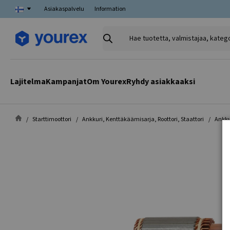
Asiakaspalvelu
Information
Hae
tuotetta,
valmistajaa,
kategoriaa
Lajitelma
Kampanjat
Om Yourex
Ryhdy asiakkaaksi
Starttimoottori
Ankkuri, Kenttäkäämisarja, Roottori, Staattori
Ankku