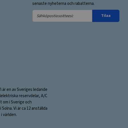
senaste nyheterna och rabatterna.
Sähköpostiosoitteesi:
Tilaa
Vi är en av Sveriges ledande
elektriska reservdelar, A/C
nt om i Sverige och
olna. Vi är ca 12 anställda
i världen.