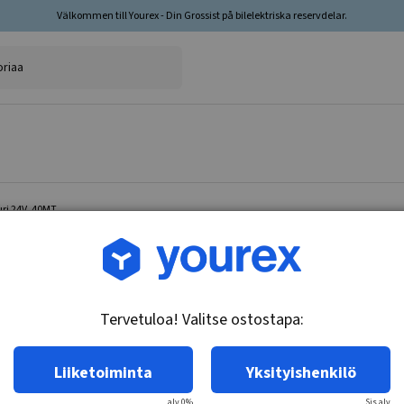
Välkommen till Yourex - Din Grossist på bilelektriska reservdelar.
ri 24V, 40MT
Tuotenro.: DR-1945500
Ankkuri 24V, 40MT
Tervetuloa! Valitse ostostapa:
Tekniset tiedot:
24V
Liiketoiminta
Yksityishenkilö
alv 0%
Sis.alv