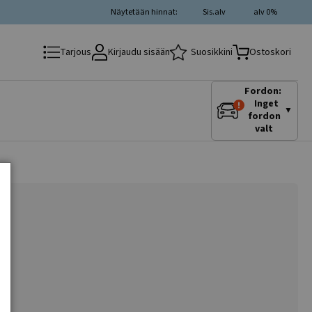
Näytetään hinnat:
Sis.alv
alv 0%
Kirjaudu sisään
Suosikkini
Tarjous
Ostoskori
Fordon:
Inget
▼
fordon
valt