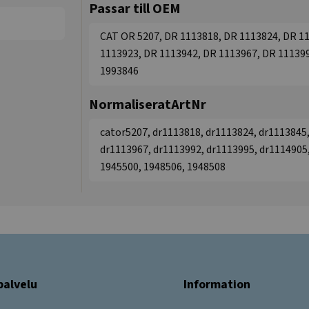
Passar till OEM
CAT OR 5207, DR 1113818, DR 1113824, DR 1
1113923, DR 1113942, DR 1113967, DR 111399
1993846
NormaliseratArtNr
cator5207, dr1113818, dr1113824, dr1113845,
dr1113967, dr1113992, dr1113995, dr1114905,
1945500, 1948506, 1948508
palvelu
Information