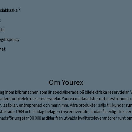
siakkaaksi?
t
ttä
iftspolicy
ghet
Om Yourex
ag inom bilbranschen som är specialiserade på bilelektriska reservdelar. 
aden för bilelektriska reservdelar. Yourex marknadsför det mesta inom bil
ar, lastbilar, entreprenad och marin mm. Våra produkter säljs till kunder ru
rtade 1984 och är idag belägen i nyrenoverade, ändamålsenliga lokaler i S
adsför ungefär 30 000 artiklar från utvalda kvalitetsleverantörer runt om 