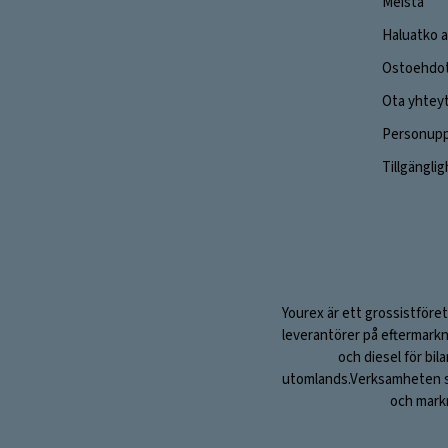
Meistä
Haluatko a
Ostoehdo
Ota yhtey
Personuppg
Tillgängli
Yourex är ett grossistföret
leverantörer på eftermarkn
och diesel för bil
utomlands.Verksamheten sta
och markn