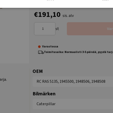
€191,10
sis. alv
st
Va
Varastossa
Toimitusaika: Normaalisti 3-5 päivää, pyydä tar
OEM
rja.
RC RAS 5135, 1945500, 1948506, 1948508
Bilmärken
Caterpillar