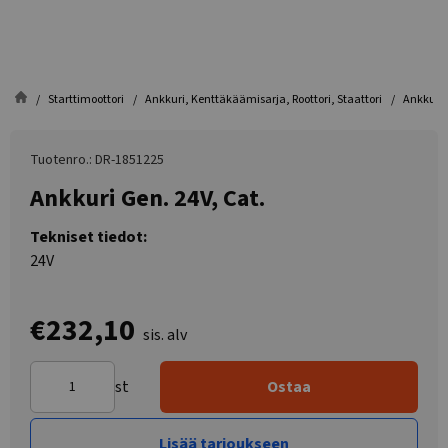
Starttimoottori
Ankkuri, Kenttäkäämisarja, Roottori, Staattori
Ankkuri 
Tuotenro.: DR-1851225
Ankkuri Gen. 24V, Cat.
Tekniset tiedot:
24V
€232,10
sis. alv
st
Ostaa
Lisää tarjoukseen