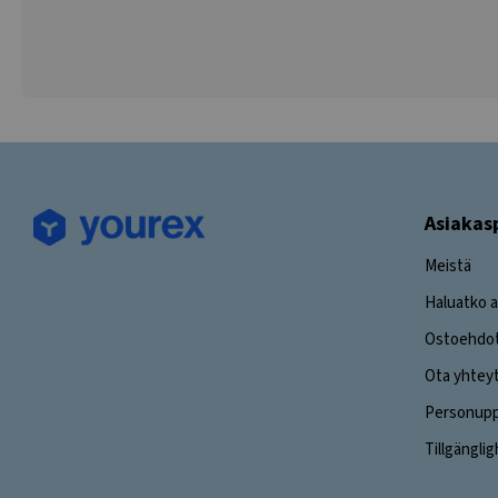
Asiakas
Meistä
Haluatko a
Ostoehdo
Ota yhtey
Personuppg
Tillgängli