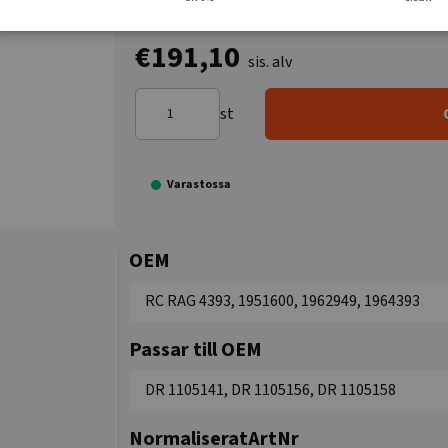
€191,10
sis. alv
st
Varastossa
OEM
RC RAG 4393, 1951600, 1962949, 1964393
Passar till OEM
DR 1105141, DR 1105156, DR 1105158
NormaliseratArtNr