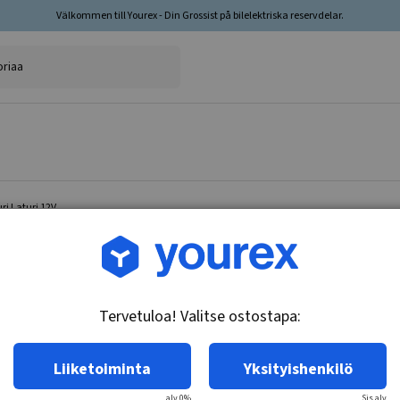
Välkommen till Yourex - Din Grossist på bilelektriska reservdelar.
ri Laturi 12V
Tuotenro.: DR-1964393
Ankkuri Laturi 12V
Tervetuloa! Valitse ostostapa:
Tekniset tiedot:
12V
Liiketoiminta
Yksityishenkilö
alv 0%
Sis.alv