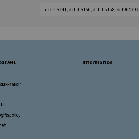
dr1105141, dr1105156, dr1105158, dr1964393
palvelu
Information
siakkaaksi?
t
ttä
iftspolicy
ghet