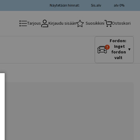
Näytetään hinnat:
Sis.alv
alv 0%
Kirjaudu sisään
Suosikkini
Tarjous
Ostoskori
Fordon:
Inget
▼
fordon
valt