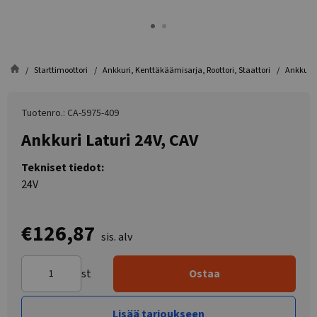
Starttimoottori
Ankkuri, Kenttäkäämisarja, Roottori, Staattori
Ankkuri 
Tuotenro.: CA-5975-409
Ankkuri Laturi 24V, CAV
Tekniset tiedot:
24V
€126,87
sis. alv
st
Ostaa
Lisää tarjoukseen