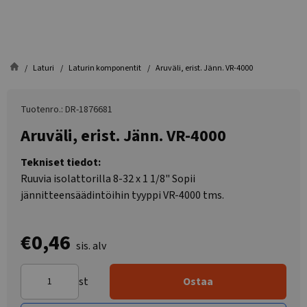
Laturi
Laturin komponentit
Aruväli, erist. Jänn. VR-4000
Tuotenro.: DR-1876681
Aruväli, erist. Jänn. VR-4000
Tekniset tiedot:
Ruuvia isolattorilla 8-32 x 1 1/8" Sopii
jännitteensäädintöihin tyyppi VR-4000 tms.
€0,46
sis. alv
st
Ostaa