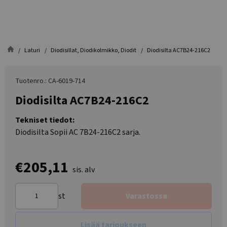
Laturi
Diodisillat, Diodikolmikko, Diodit
Diodisilta AC7B24-216C2
Tuotenro.: CA-6019-714
Diodisilta AC7B24-216C2
Tekniset tiedot:
Diodisilta Sopii AC 7B24-216C2 sarja.
€205,11
sis. alv
st
Varastossa
Lisää tarjoukseen