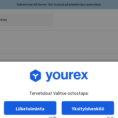
Välkommen till Yourex - Din Grossist på bilelektriska reservdelar.
Tuotenro.: CA-6270-49
Eristyslevy
Tervetuloa! Valitse ostostapa:
Tekniset tiedot:
Eristelevy 8,1 x 18,3 x 39,3 mm Sopii CAV gen.
Liiketoiminta
Yksityishenkilö
alv 0%
Sis.alv