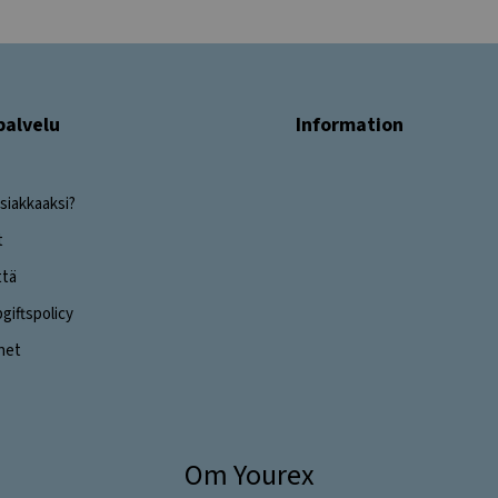
palvelu
Information
siakkaaksi?
t
ttä
iftspolicy
ghet
Om Yourex