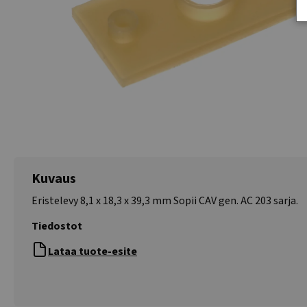
Kuvaus
Eristelevy 8,1 x 18,3 x 39,3 mm Sopii CAV gen. AC 203 sarja.
Tiedostot
Lataa tuote-esite