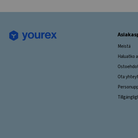
Asiakas
Meistä
Haluatko a
Ostoehdo
Ota yhtey
Personuppg
Tillgängli