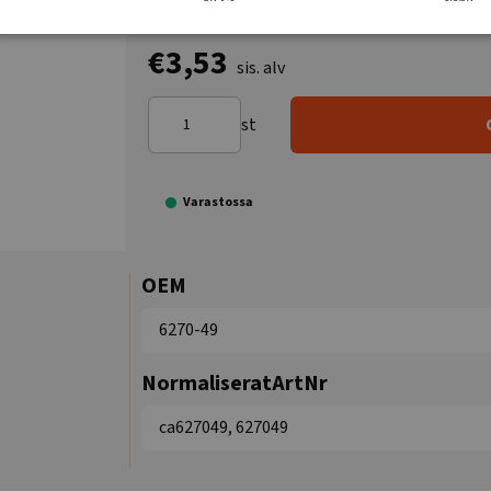
€3,53
sis. alv
st
Varastossa
OEM
6270-49
NormaliseratArtNr
ca627049, 627049