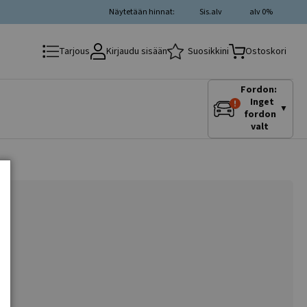
Näytetään hinnat:
Sis.alv
alv 0%
Kirjaudu sisään
Suosikkini
Tarjous
Ostoskori
Fordon:
Inget
▼
fordon
valt