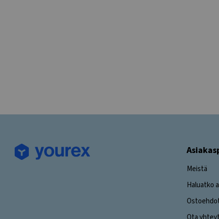
Asiakas
Meistä
Haluatko a
Ostoehdo
Ota yhtey