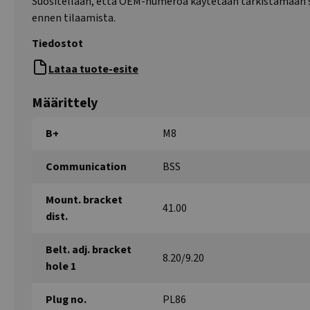
Suositellaan, että OEM-numeroa käytetään tarkistamaan 
ennen tilaamista.
Tiedostot
Lataa tuote-esite
Määrittely
B+
M8
Communication
BSS
Mount. bracket
41.00
dist.
Belt. adj. bracket
8.20/9.20
hole 1
Plug no.
PL86