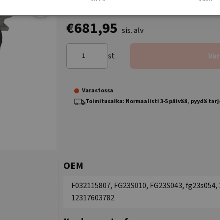
€681,95
sis. alv
st
Va
Varastossa
Toimitusaika: Normaalisti 3-5 päivää, pyydä tar
OEM
F032115807, FG23S010, FG23S043, fg23s054,
12317603782