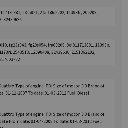
1713-881, 28-5821, 215.186.2202, 11393N, 209208,
8, 32439636
s010, fg23s043, fg23s054, lra03209, 8el011713881, 11393n,
4173ri, 2543518, 12090408, 32439636, 2151862202,
2317603782
Quattro Type of engine: TDi Size of motor: 3.0 Brand of
e: 01-11-2007 To date: 01-03-2012 Fuel: Diesel
Quattro Type of engine: TDi Size of motor: 3.0 Brand of
tate From date: 01-04-2008 To date: 01-03-2012 Fuel: