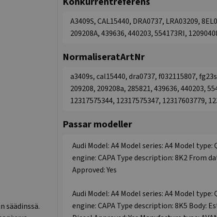
Konkurrentreferens
A3409S, CAL15440, DRA0737, LRA03209, 8EL01
209208A, 439636, 440203, 554173RI, 1209040
NormaliseratArtNr
a3409s, cal15440, dra0737, f032115807, fg23
209208, 209208a, 285821, 439636, 440203, 55
12317575344, 12317575347, 12317603779, 1
Passar modeller
Audi Model: A4 Model series: A4 Model type: 
engine: CAPA Type description: 8K2 From dat
Approved: Yes
Audi Model: A4 Model series: A4 Model type: 
engine: CAPA Type description: 8K5 Body: Es
n säädinssä.