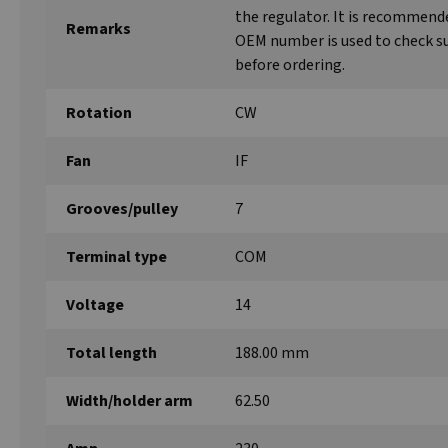
the regulator. It is recommend
Remarks
OEM number is used to check su
before ordering.
Rotation
CW
Fan
IF
Grooves/pulley
7
Terminal type
COM
Voltage
14
Total length
188.00 mm
Width/holder arm
62.50