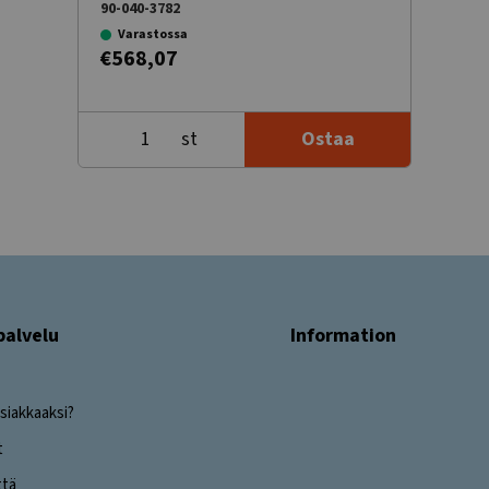
90-040-3782
Varastossa
€568,07
st
Ostaa
palvelu
Information
siakkaaksi?
t
ttä