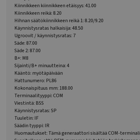
Kiinnikkeen kiinnikkeen etäisyys: 41.00
Kiinnikkeen reikä: 8.20
Hihnan säätökiinnikkeen reikä 1: 8.20/9.20
Käynnistysratas halkaisija: 48.50
Ugroovit / käynnistysratas: 7
Säde: 87.00
Säde 2: 87.00
B+: M8
Sijainti/B+ minuutteina: 4
Kääntö: myötäpäivään
Hattunumero: PL86
Kokonaispituus mm: 188.00
Terminaalityyppi: COM
Viestintä: BSS
Käynnistysratas: SP
Tuuletin: IF
Säädin tyyppi: IR
Huomautukset: Tämä generaattori sisältää COM-terminali