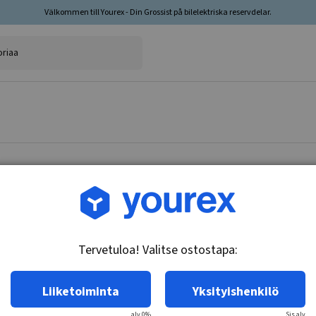
Välkommen till Yourex - Din Grossist på bilelektriska reservdelar.
Tuotenro.: F032115807
HC-Cargo Laturi
Tervetuloa! Valitse ostostapa:
Tekniset tiedot:
Jännite: 14, A: 230, Kierto: Myötäpäivään, Ase
Liiketoiminta
Yksityishenkilö
alv 0%
Sis.alv