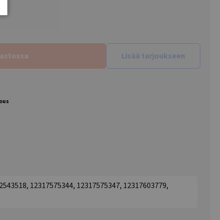
rastossa
Lisää tarjoukseen
jous
 2543518, 12317575344, 12317575347, 12317603779,