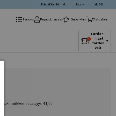
Näytetään hinnat:
Sis.alv
alv 0%
Kirjaudu sisään
Suosikkini
Tarjous
Ostoskori
Fordon:
Inget
▼
fordon
valt
nnuskiinnikkeen etäisyys: 41,00