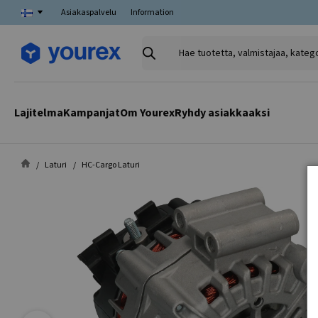
Asiakaspalvelu
Information
Hae
tuotetta,
valmistajaa,
kategoriaa
Lajitelma
Kampanjat
Om Yourex
Ryhdy asiakkaaksi
Laturi
HC-Cargo Laturi