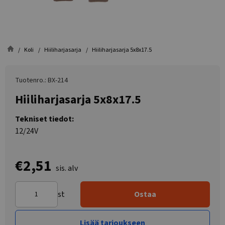
Koli
Hiiliharjasarja
Hiiliharjasarja 5x8x17.5
Tuotenro.: BX-214
Hiiliharjasarja 5x8x17.5
Tekniset tiedot:
12/24V
€2,51
sis. alv
st
Ostaa
Lisää tarjoukseen