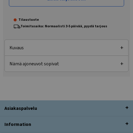
Tilaustuote
Toimitusaika: Normaalisti 3-5 päivää, pyydä tarjous
Kuvaus
Nämä ajoneuvot sopivat
Asiakaspalvelu
Information