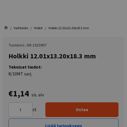
Vaihteisto
Holkit
Holkki 12.01x13.20x18.3 mm
Tuotenro.: DR-1923907
Holkki 12.01x13.20x18.3 mm
Tekniset tiedot:
8/10MT sarj.
€1,14
sis. alv
st
Ostaa
Lisää tarjoukseen