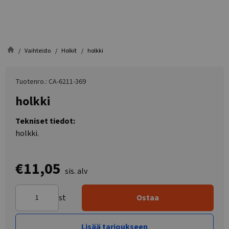
Vaihteisto
Holkit
holkki
Tuotenro.: CA-6211-369
holkki
Tekniset tiedot:
holkki.
€11,05
sis. alv
st
Ostaa
Lisää tarjoukseen