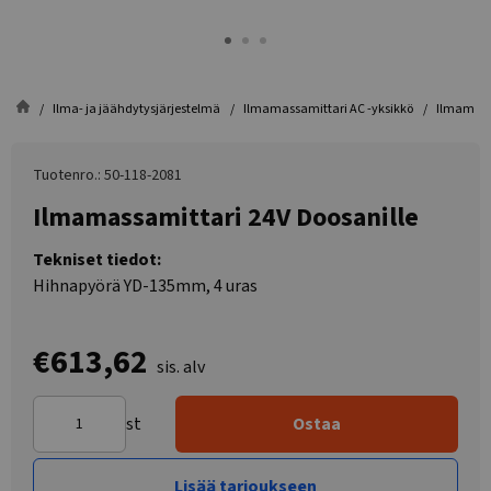
Ilma- ja jäähdytysjärjestelmä
Ilmamassamittari AC -yksikkö
Ilmamassa
Tuotenro.: 50-118-2081
Ilmamassamittari 24V Doosanille
Tekniset tiedot:
Hihnapyörä YD-135mm, 4 uras
€613,62
sis. alv
st
Ostaa
Lisää tarjoukseen