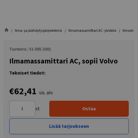
Ilma- ja jäähdytysjärjestelmä
Ilmamassamittari AC -yksikkö
Ilmastoin
Tuotenro.: 51-005-2001
Ilmamassamittari AC, sopii Volvo
Tekniset tiedot:
€62,41
sis. alv
st
Ostaa
Lisää tarjoukseen