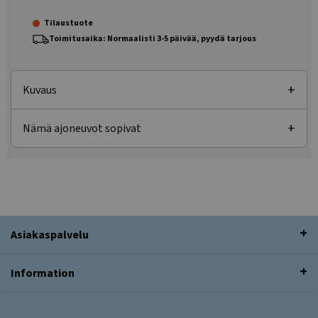
Tilaustuote
Toimitusaika: Normaalisti 3-5 päivää, pyydä tarjous
Kuvaus
Nämä ajoneuvot sopivat
Asiakaspalvelu
Information