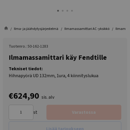
Ilma- ja jäähdytysjärjestelmä
Ilmamassamittari AC -yksikkö
Ilmamassa
Tuotenro.: 50-162-1283
Ilmamassamittari käy Fendtille
Tekniset tiedot:
Hihnapyörä UD 132mm, 1ura, 4 kiinnityslukua
€624,90
sis. alv
st
Varastossa
Lisää tarjoukseen