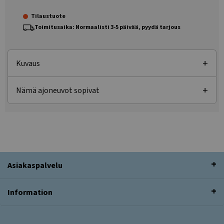
Tilaustuote
Toimitusaika: Normaalisti 3-5 päivää, pyydä tarjous
Kuvaus
Nämä ajoneuvot sopivat
Asiakaspalvelu
Information