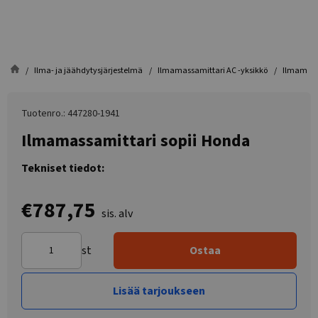
Ilma- ja jäähdytysjärjestelmä
Ilmamassamittari AC -yksikkö
Ilmamass
Tuotenro.: 447280-1941
Ilmamassamittari sopii Honda
Tekniset tiedot:
€787,75
sis. alv
st
Ostaa
Lisää tarjoukseen