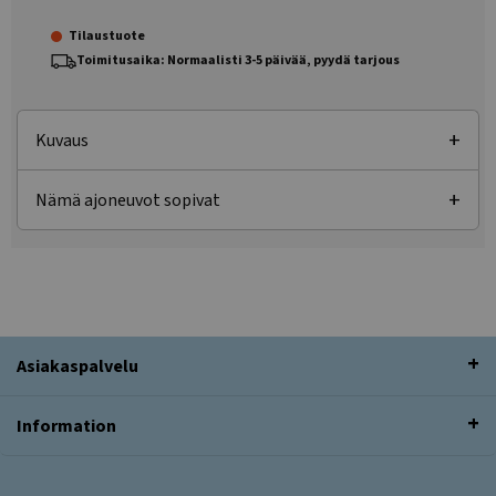
Tilaustuote
Toimitusaika: Normaalisti 3-5 päivää, pyydä tarjous
Kuvaus
Nämä ajoneuvot sopivat
Asiakaspalvelu
Information