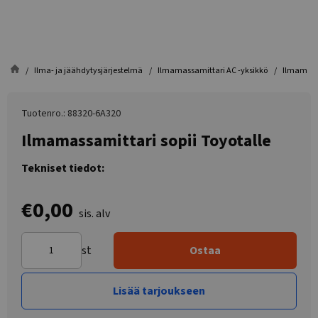
Ilma- ja jäähdytysjärjestelmä
Ilmamassamittari AC -yksikkö
Ilmamassa
Tuotenro.: 88320-6A320
Ilmamassamittari sopii Toyotalle
Tekniset tiedot:
€0,00
sis. alv
st
Ostaa
Lisää tarjoukseen