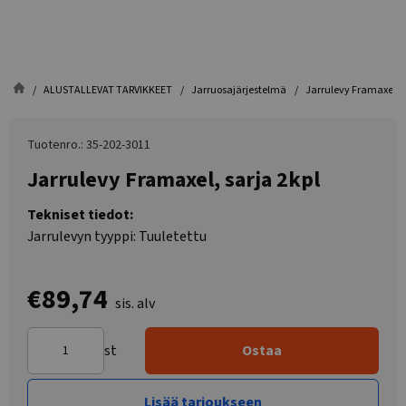
ALUSTALLEVAT TARVIKKEET
Jarruosajärjestelmä
Jarrulevy Framaxel, s
Tuotenro.: 35-202-3011
Jarrulevy Framaxel, sarja 2kpl
Tekniset tiedot:
Jarrulevyn tyyppi: Tuuletettu
€89,74
sis. alv
st
Ostaa
Lisää tarjoukseen