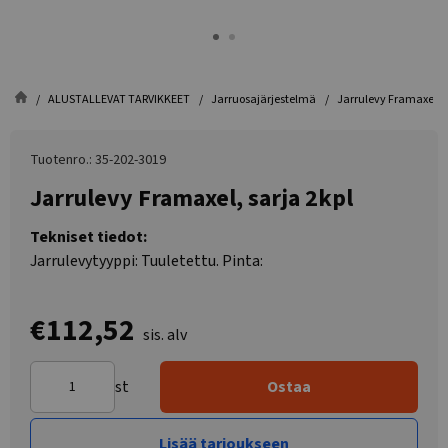
ALUSTALLEVAT TARVIKKEET
Jarruosajärjestelmä
Jarrulevy Framaxel, s
Tuotenro.: 35-202-3019
Jarrulevy Framaxel, sarja 2kpl
Tekniset tiedot:
Jarrulevytyyppi: Tuuletettu. Pinta:
€112,52
sis. alv
st
Ostaa
Lisää tarjoukseen