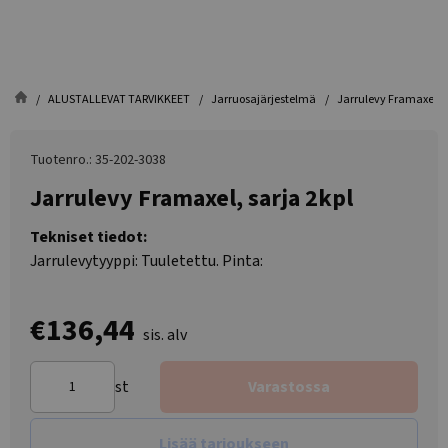
ALUSTALLEVAT TARVIKKEET
Jarruosajärjestelmä
Jarrulevy Framaxel, s
Tuotenro.: 35-202-3038
Jarrulevy Framaxel, sarja 2kpl
Tekniset tiedot:
Jarrulevytyyppi: Tuuletettu. Pinta:
€136,44
sis. alv
st
Varastossa
Lisää tarjoukseen