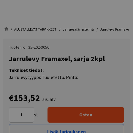
ALUSTALLEVAT TARVIKKEET
Jarruosajärjestelmä
Jarrulevy Framaxel, s
Tuotenro.: 35-202-3050
Jarrulevy Framaxel, sarja 2kpl
Tekniset tiedot:
Jarrulevytyyppi: Tuuletettu. Pinta:
€153,52
sis. alv
st
Ostaa
Lisää tarjoukseen