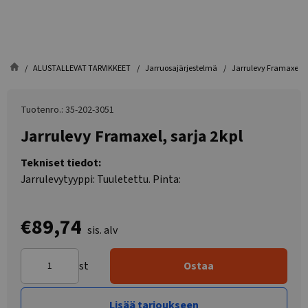
ALUSTALLEVAT TARVIKKEET
Jarruosajärjestelmä
Jarrulevy Framaxel, s
Tuotenro.: 35-202-3051
Jarrulevy Framaxel, sarja 2kpl
Tekniset tiedot:
Jarrulevytyyppi: Tuuletettu. Pinta:
€89,74
sis. alv
st
Ostaa
Lisää tarjoukseen