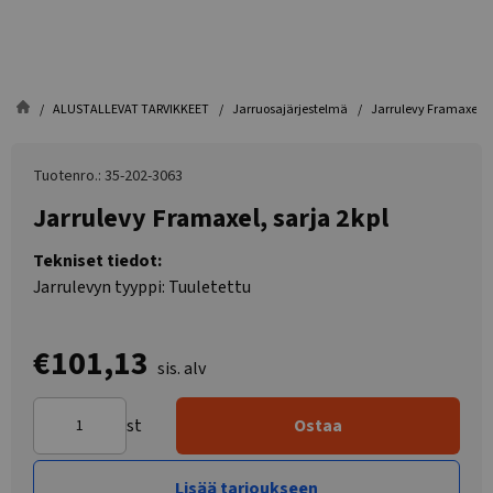
ALUSTALLEVAT TARVIKKEET
Jarruosajärjestelmä
Jarrulevy Framaxel, s
Tuotenro.: 35-202-3063
Jarrulevy Framaxel, sarja 2kpl
Tekniset tiedot:
Jarrulevyn tyyppi: Tuuletettu
€101,13
sis. alv
st
Ostaa
Lisää tarjoukseen