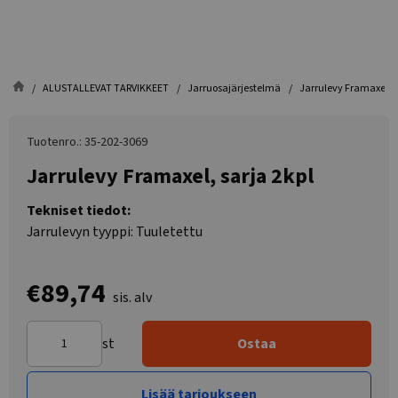
ALUSTALLEVAT TARVIKKEET
Jarruosajärjestelmä
Jarrulevy Framaxel, s
Tuotenro.: 35-202-3069
Jarrulevy Framaxel, sarja 2kpl
Tekniset tiedot:
Jarrulevyn tyyppi: Tuuletettu
€89,74
sis. alv
st
Ostaa
Lisää tarjoukseen