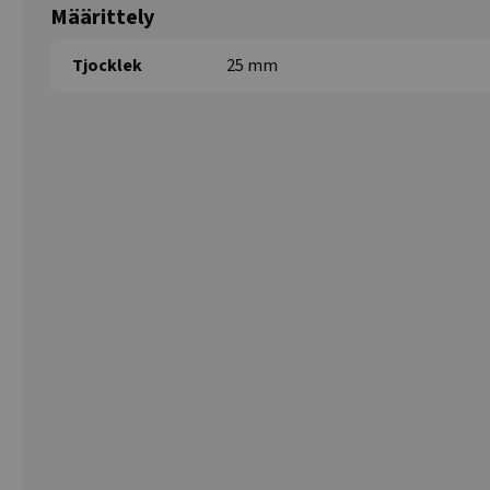
Määrittely
Tjocklek
25 mm