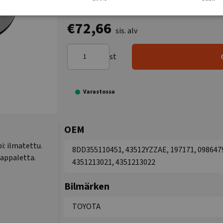
€72,66
sis. alv
st
Varastossa
OEM
i: ilmatettu.
8DD355110451, 43512YZZAE, 197171, 0986479
kappaletta.
4351213021, 4351213022
Bilmärken
TOYOTA