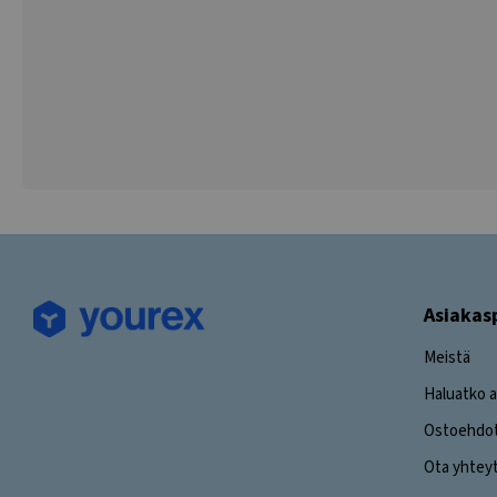
Asiakas
Meistä
Haluatko a
Ostoehdo
Ota yhtey