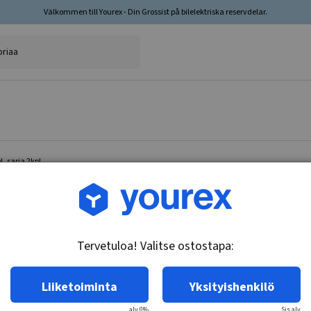
Välkommen till Yourex - Din Grossist på bilelektriska reservdelar.
, sarja 2kpl
Tuotenro.: 35-202-3074
Jarrulevy Framaxel, sarj
Tervetuloa! Valitse ostostapa:
Tekniset tiedot:
Jarrulevytyyppi: Tuuletettu. Pinta:
Liiketoiminta
Yksityishenkilö
alv 0%
Sis.alv