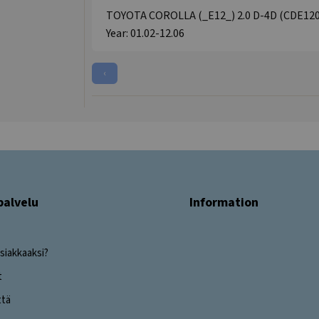
TOYOTA COROLLA (_E12_) 2.0 D-4D (CDE120R
Year: 01.02-12.06
‹
palvelu
Information
siakkaaksi?
t
ttä