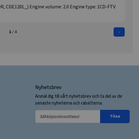
, CDE120L_) Engine volume: 2.0 Engine type: 1CD-FTV
1
/ 4
›
Nyhetsbrev
Anmäl dig till vårt nyhetsbrev och ta del av de
senaste nyheterna och rabatterna.
Sähköpostiosoitteesi:
Tilaa