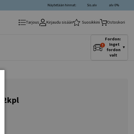
Näytetään hinnat:
Sis.alv
alv 0%
Kirjaudu sisään
Suosikkini
Tarjous
Ostoskori
Fordon:
Inget
▼
fordon
valt
a 2kpl