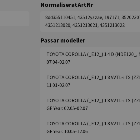
NormaliseratArtNr
8dd355110451, 43512yzzae, 197171, 3520230
4351213020, 4351213021, 4351213022
Passar modeller
TOYOTA COROLLA (_E12_) 1.4 D (NDE120_, ND
07.04-02.07
TOYOTA COROLLA (_E12_) 1.8 VVTL-i TS (ZZE1
11.01-02.07
TOYOTA COROLLA (_E12_) 1.8 VVTL-i TS (ZZE
GE Year: 02.05-02.07
TOYOTA COROLLA (_E12_) 1.8 VVTL-i TS (ZZE
GE Year: 10.05-12.06