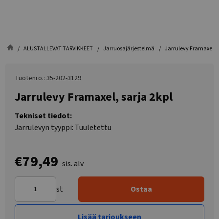
ALUSTALLEVAT TARVIKKEET
Jarruosajärjestelmä
Jarrulevy Framaxel, s
Tuotenro.: 35-202-3129
Jarrulevy Framaxel, sarja 2kpl
Tekniset tiedot:
Jarrulevyn tyyppi: Tuuletettu
€79,49
sis. alv
st
Ostaa
Lisää tarjoukseen