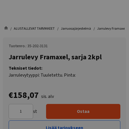
ALUSTALLEVAT TARVIKKEET
Jarruosajärjestelmä
Jarrulevy Framaxel, s
Tuotenro.: 35-202-3131
Jarrulevy Framaxel, sarja 2kpl
Tekniset tiedot:
Jarrulevytyyppi: Tuuletettu. Pinta:
€158,07
sis. alv
st
Ostaa
Lisää tarjoukseen