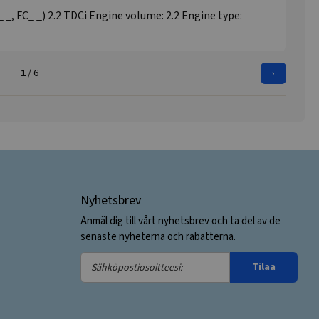
 _, FC_ _) 2.2 TDCi Engine volume: 2.2 Engine type:
1
/ 6
›
Nyhetsbrev
Anmäl dig till vårt nyhetsbrev och ta del av de
senaste nyheterna och rabatterna.
Sähköpostiosoitteesi:
Tilaa