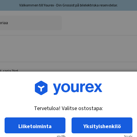
Välkommen till Yourex - Din Grossist på bilelektriska reservdelar.
, sarja 2kpl
Tuotenro.: 35-202-3140
Jarrulevy Framaxel, sarj
Tervetuloa! Valitse ostostapa:
Tekniset tiedot:
Jarrulevytyyppi: Tuuletettu. Pinta:
Liiketoiminta
Yksityishenkilö
alv 0%
Sis.alv