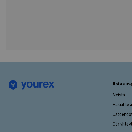
Asiakas
Meistä
Haluatko a
Ostoehdo
Ota yhtey