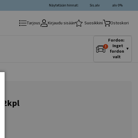
Näytetään hinnat:
Sis.alv
alv 0%
Kirjaudu sisään
Suosikkini
Tarjous
Ostoskori
Fordon:
Inget
▼
fordon
valt
a 2kpl