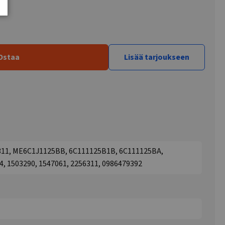
Ostaa
Lisää tarjoukseen
311, ME6C1J1125BB, 6C111125B1B, 6C111125BA,
, 1503290, 1547061, 2256311, 0986479392