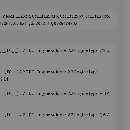
1, me6c1j1125bb, 6c111125b1b, 6c111125ba, 6c111125bb,
47061, 2256311, 352023140, 0986479392
 _, FC_ _) 2.2 TDCi Engine volume: 2.2 Engine type: CYFD,
 _, FC_ _) 2.2 TDCi Engine volume: 2.2 Engine type:
8.14
 _, FC_ _) 2.2 TDCi Engine volume: 2.2 Engine type: P8FA,
 _, FC_ _) 2.2 TDCi Engine volume: 2.2 Engine type: QVFA