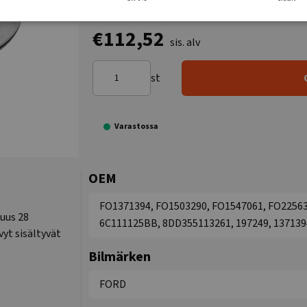
€112,52
sis. alv
st
Varastossa
OEM
FO1371394, FO1503290, FO1547061, FO2256
suus 28
6C111125BB, 8DD355113261, 197249, 1371394
yt sisältyvät
Bilmärken
FORD