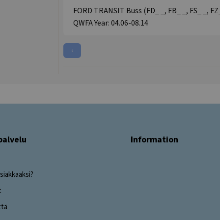
FORD TRANSIT Buss (FD_ _, FB_ _, FS_ _, FZ_
QWFA Year: 04.06-08.14
‹
palvelu
Information
siakkaaksi?
t
ttä