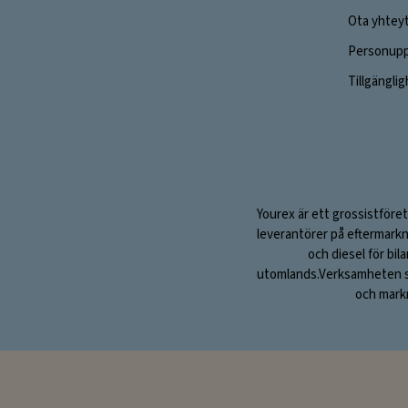
Ota yhtey
Personuppg
Tillgängli
Yourex är ett grossistföret
leverantörer på eftermarkn
och diesel för bil
utomlands.Verksamheten sta
och markn