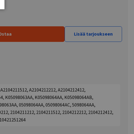
Ostaa
Lisää tarjoukseen
 A2104211512, A2104212212, A2104212412,
64, K05098063AA, K05098064AA, K05098064AB,
98063AA, 05098064AA, 05098064AC, 5098064AA,
212, 2104211212, 2104211512, 2104212212, 2104212412,
210421251264