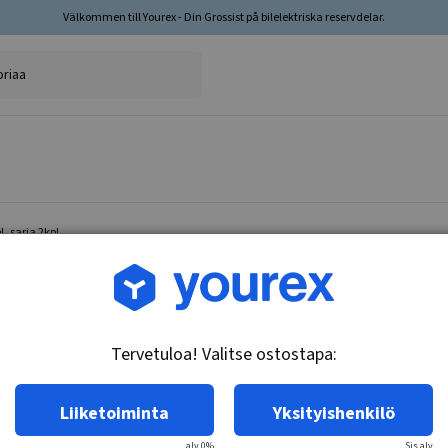
Välkommen till Yourex - Din Grossist på bilelektriska reservdelar.
, sarja 2kpl
Tuotenro.: 35-202-3142
Jarrulevy Framaxel, sarj
Tervetuloa! Valitse ostostapa:
Tekniset tiedot:
Jarrulevytyyppi: Tuuletettu. Pinta:
Liiketoiminta
Yksityishenkilö
alv 0%
Sis.alv