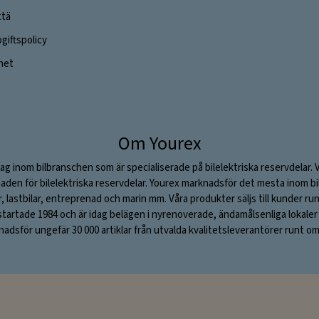
ttä
iftspolicy
ghet
Om Yourex
ag inom bilbranschen som är specialiserade på bilelektriska reservdelar. 
aden för bilelektriska reservdelar. Yourex marknadsför det mesta inom bil
ar, lastbilar, entreprenad och marin mm. Våra produkter säljs till kunder ru
rtade 1984 och är idag belägen i nyrenoverade, ändamålsenliga lokaler i S
adsför ungefär 30 000 artiklar från utvalda kvalitetsleverantörer runt om 