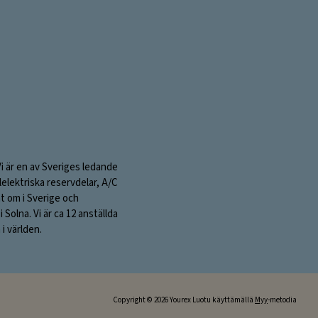
Vi är en av Sveriges ledande
elektriska reservdelar, A/C
nt om i Sverige och
olna. Vi är ca 12 anställda
i världen.
Copyright © 2026 Yourex Luotu käyttämällä
Myy
-metodia