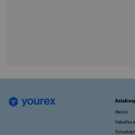
Asiakas
Meistä
Haluatko a
Ostoehdo