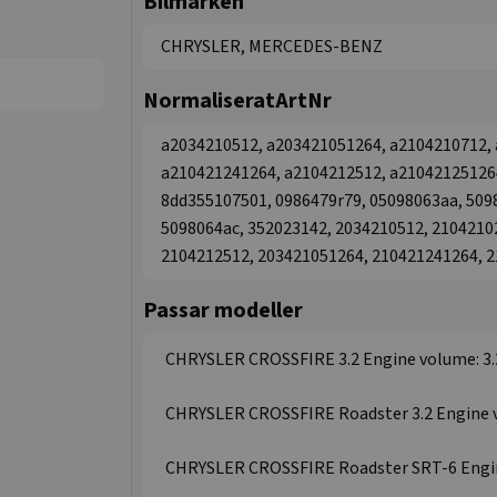
Bilmärken
CHRYSLER, MERCEDES-BENZ
NormaliseratArtNr
a2034210512, a203421051264, a2104210712, 
a210421241264, a2104212512, a21042125126
8dd355107501, 0986479r79, 05098063aa, 509
5098064ac, 352023142, 2034210512, 2104210
2104212512, 203421051264, 210421241264, 
Passar modeller
CHRYSLER CROSSFIRE 3.2 Engine volume: 3.2 
CHRYSLER CROSSFIRE Roadster 3.2 Engine vol
CHRYSLER CROSSFIRE Roadster SRT-6 Engine 