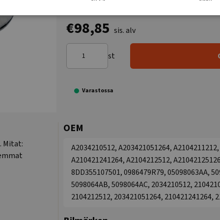
€98,85
sis. alv
st
Varastossa
OEM
. Mitat:
A2034210512, A203421051264, A2104211212,
olemmat
A210421241264, A2104212512, A2104212512
8DD355107501, 0986479R79, 05098063AA, 50
5098064AB, 5098064AC, 2034210512, 2104210
2104212512, 203421051264, 210421241264, 