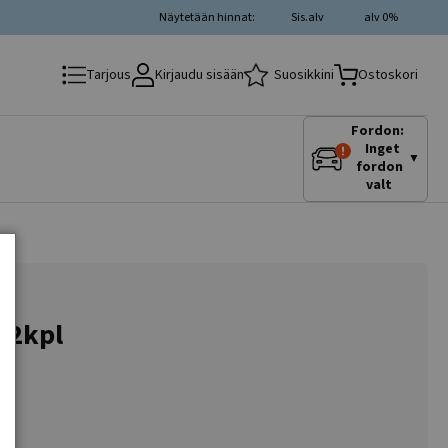
Näytetään hinnat:
Sis.alv
alv 0%
Kirjaudu sisään
Suosikkini
Tarjous
Ostoskori
Fordon:
Inget
▼
fordon
valt
a 2kpl