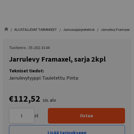
ALUSTALLEVAT TARVIKKEET
Jarruosajärjestelmä
Jarrulevy Framaxel, s
Tuotenro.: 35-202-3144
Jarrulevy Framaxel, sarja 2kpl
Tekniset tiedot:
Jarrulevytyyppi: Tuuletettu. Pinta:
€112,52
sis. alv
st
Ostaa
Lisää tarjoukseen