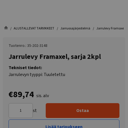
ALUSTALLEVAT TARVIKKEET
Jarruosajärjestelmä
Jarrulevy Framaxel, s
Tuotenro.: 35-202-3148
Jarrulevy Framaxel, sarja 2kpl
Tekniset tiedot:
Jarrulevyn tyyppi: Tuuletettu
€89,74
sis. alv
st
Ostaa
Lisää tarjoukseen