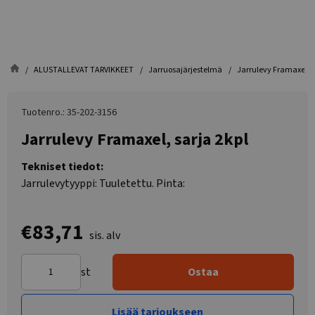
ALUSTALLEVAT TARVIKKEET
Jarruosajärjestelmä
Jarrulevy Framaxel, s
Tuotenro.: 35-202-3156
Jarrulevy Framaxel, sarja 2kpl
Tekniset tiedot:
Jarrulevytyyppi: Tuuletettu. Pinta:
€83,71
sis. alv
st
Ostaa
Lisää tarjoukseen