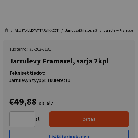
ALUSTALLEVAT TARVIKKEET
Jarruosajärjestelmä
Jarrulevy Framaxel, s
Tuotenro.: 35-202-3181
Jarrulevy Framaxel, sarja 2kpl
Tekniset tiedot:
Jarrulevyn tyyppi: Tuuletettu
€49,88
sis. alv
st
Ostaa
Lisää tarjoukseen