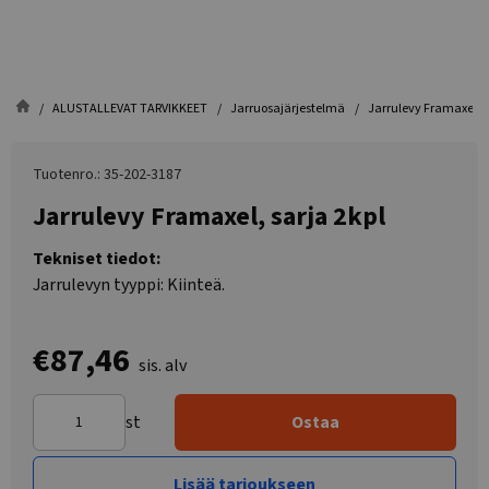
ALUSTALLEVAT TARVIKKEET
Jarruosajärjestelmä
Jarrulevy Framaxel, s
Tuotenro.: 35-202-3187
Jarrulevy Framaxel, sarja 2kpl
Tekniset tiedot:
Jarrulevyn tyyppi: Kiinteä.
€87,46
sis. alv
st
Ostaa
Lisää tarjoukseen