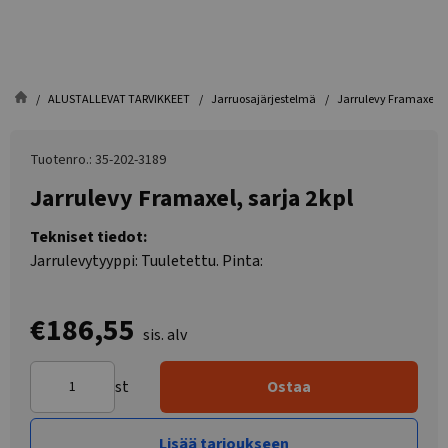
ALUSTALLEVAT TARVIKKEET
Jarruosajärjestelmä
Jarrulevy Framaxel, s
Tuotenro.: 35-202-3189
Jarrulevy Framaxel, sarja 2kpl
Tekniset tiedot:
Jarrulevytyyppi: Tuuletettu. Pinta:
€186,55
sis. alv
st
Ostaa
Lisää tarjoukseen