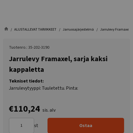
ALUSTALLEVAT TARVIKKEET
Jarruosajärjestelmä
Jarrulevy Framaxel, s
Tuotenro.: 35-202-3190
Jarrulevy Framaxel, sarja kaksi
kappaletta
Tekniset tiedot:
Jarrulevytyyppi: Tuuletettu. Pinta:
€110,24
sis. alv
st
Ostaa