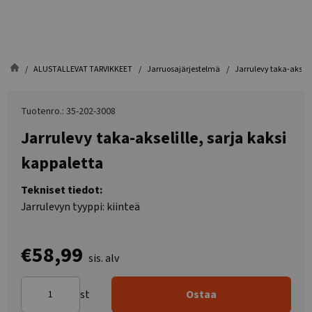
ALUSTALLEVAT TARVIKKEET
Jarruosajärjestelmä
Jarrulevy taka-akselil
Tuotenro.: 35-202-3008
Jarrulevy taka-akselille, sarja kaksi
kappaletta
Tekniset tiedot:
Jarrulevyn tyyppi: kiinteä
€58,99
sis. alv
st
Ostaa