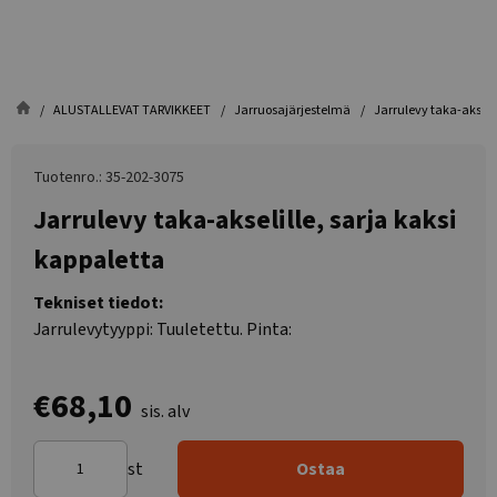
ALUSTALLEVAT TARVIKKEET
Jarruosajärjestelmä
Jarrulevy taka-akselil
Tuotenro.: 35-202-3075
Jarrulevy taka-akselille, sarja kaksi
kappaletta
Tekniset tiedot:
Jarrulevytyyppi: Tuuletettu. Pinta:
€68,10
sis. alv
st
Ostaa