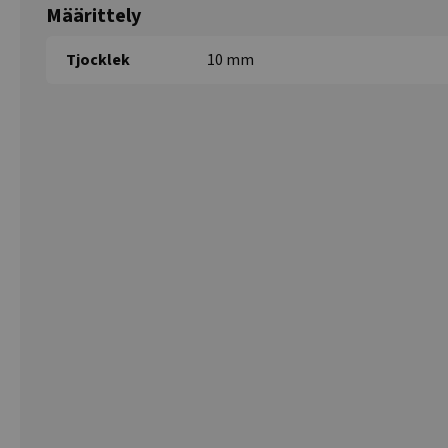
Määrittely
Tjocklek
10 mm