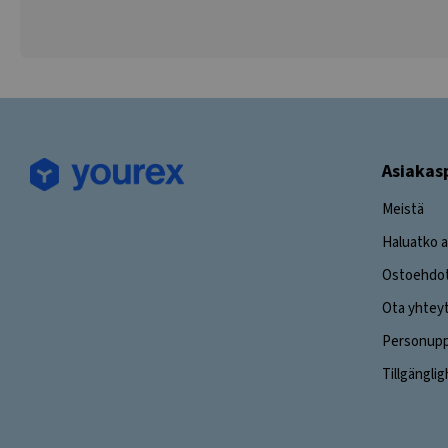
Asiakas
Meistä
Haluatko a
Ostoehdo
Ota yhtey
Personuppg
Tillgängli