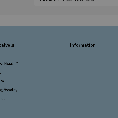
palvelu
Information
siakkaaksi?
t
ttä
iftspolicy
ghet