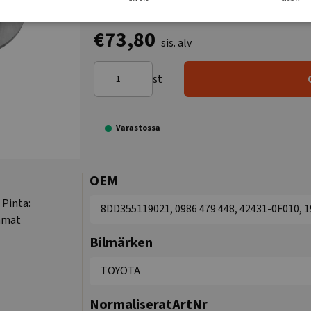
€73,80
sis. alv
st
Varastossa
OEM
. Pinta:
8DD355119021, 0986 479 448, 42431-0F010, 
emmat
Bilmärken
TOYOTA
NormaliseratArtNr