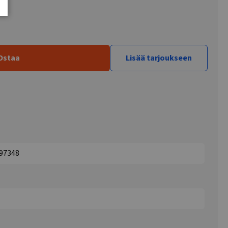
Ostaa
Lisää tarjoukseen
197348