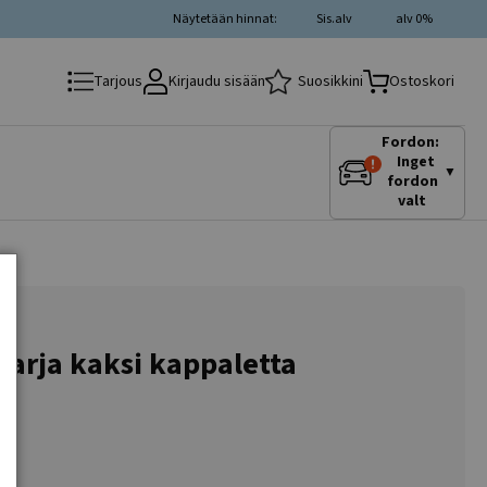
Näytetään hinnat:
Sis.alv
alv 0%
Kirjaudu sisään
Suosikkini
Tarjous
Ostoskori
Fordon:
Inget
▼
fordon
valt
 sarja kaksi kappaletta