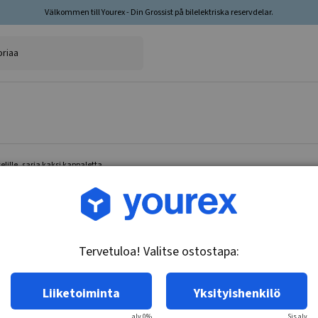
Välkommen till Yourex - Din Grossist på bilelektriska reservdelar.
lille, sarja kaksi kappaletta
Tuotenro.: 35-202-3077
Jarrulevy taka-akselille,
Tervetuloa! Valitse ostostapa:
Tekniset tiedot:
Jarrulevityyppi: Kiinteä. Pinta:
Liiketoiminta
Yksityishenkilö
alv 0%
Sis.alv