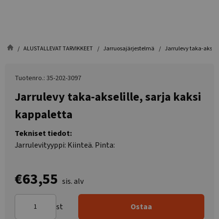
ALUSTALLEVAT TARVIKKEET
Jarruosajärjestelmä
Jarrulevy taka-akselil
Tuotenro.: 35-202-3097
Jarrulevy taka-akselille, sarja kaksi
kappaletta
Tekniset tiedot:
Jarrulevityyppi: Kiinteä. Pinta:
€63,55
sis. alv
st
Ostaa