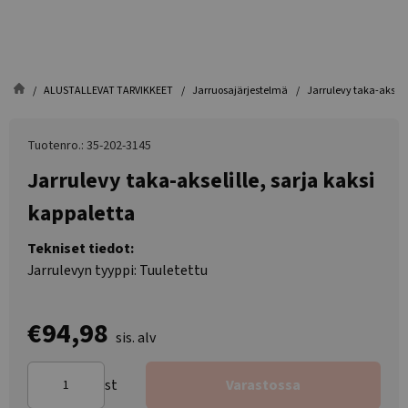
ALUSTALLEVAT TARVIKKEET
Jarruosajärjestelmä
Jarrulevy taka-akselil
Tuotenro.: 35-202-3145
Jarrulevy taka-akselille, sarja kaksi
kappaletta
Tekniset tiedot:
Jarrulevyn tyyppi: Tuuletettu
€94,98
sis. alv
st
Varastossa