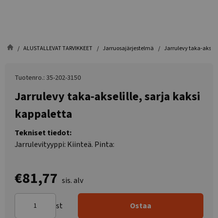
ALUSTALLEVAT TARVIKKEET
Jarruosajärjestelmä
Jarrulevy taka-akselil
Tuotenro.: 35-202-3150
Jarrulevy taka-akselille, sarja kaksi
kappaletta
Tekniset tiedot:
Jarrulevityyppi: Kiinteä. Pinta:
€81,77
sis. alv
st
Ostaa