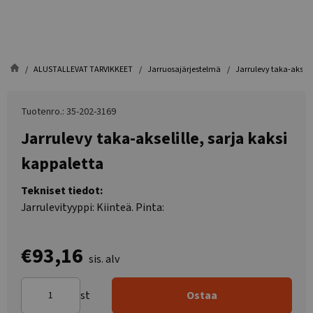
ALUSTALLEVAT TARVIKKEET
Jarruosajärjestelmä
Jarrulevy taka-akselil
Tuotenro.: 35-202-3169
Jarrulevy taka-akselille, sarja kaksi
kappaletta
Tekniset tiedot:
Jarrulevityyppi: Kiinteä. Pinta:
€93,16
sis. alv
st
Ostaa